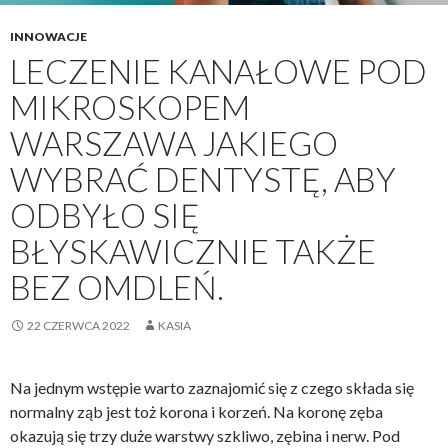
INNOWACJE
LECZENIE KANAŁOWE POD
MIKROSKOPEM
WARSZAWA JAKIEGO
WYBRAĆ DENTYSTĘ, ABY
ODBYŁO SIĘ
BŁYSKAWICZNIE TAKŻE
BEZ OMDLEŃ.
22 CZERWCA 2022
KASIA
Na jednym wstępie warto zaznajomić się z czego składa się
normalny ząb jest toż korona i korzeń. Na koronę zęba
okazują się trzy duże warstwy szkliwo, zębina i nerw. Pod