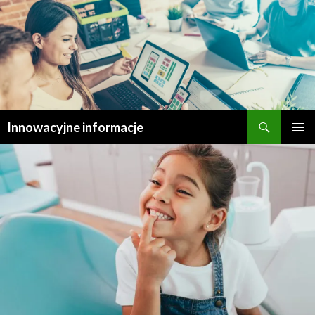
Szukaj
Innowacyjne informacje
PRZESKOCZ
MENU
DO
GŁÓWN
TREŚCI