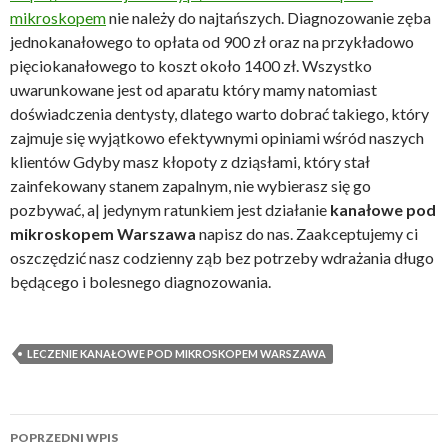
mikroskopem
nie należy do najtańszych. Diagnozowanie zęba
jednokanałowego to opłata od 900 zł oraz na przykładowo
pięciokanałowego to koszt około 1400 zł. Wszystko
uwarunkowane jest od aparatu który mamy natomiast
doświadczenia dentysty, dlatego warto dobrać takiego, który
zajmuje się wyjątkowo efektywnymi opiniami wśród naszych
klientów Gdyby masz kłopoty z dziąsłami, który stał
zainfekowany stanem zapalnym, nie wybierasz się go
pozbywać, a| jedynym ratunkiem jest działanie
kanałowe pod
mikroskopem Warszawa
napisz do nas. Zaakceptujemy ci
oszczędzić nasz codzienny ząb bez potrzeby wdrażania długo
będącego i bolesnego diagnozowania.
LECZENIE KANAŁOWE POD MIKROSKOPEM WARSZAWA
Zobacz
POPRZEDNI WPIS