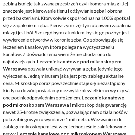
zębiną istnieje tak zwana przestrzeń czyli komora miazgi. Jej
znaczenie jest kierowanie tlenu i odżywianie zęba i obrona
przed bakteriami. Którykolwiek spośród nas na 100% spotkał
się z zapaleniem zęba. Pierwszym częstym objawem zapalenia
miazgi jest ból. Szczególnym ratunkiem, by się go pozbyć jest
wywiercenie otworów w koronie zęba. Co zobowiązuje się
leczeniem kanałowym która polega na wyczyszczeniu
kanałów. Z doświadczenia wiem że nie chodzi ono do
najłatwiejszych.
Leczenie kanałowe pod mikroskopem
Warszawa
pozwala uniknąć wyrywania zęba, jedynie jego
wyleczenie. Jedną minusem jaka jest przy zabiegu aktualne
cena. Mikroskop coraz powszechnie staje się niezastąpiony
kiedy na dowód posiadamy niezwykle niewielkie nerwy czy są
one pod nieodpowiednim położeniem.
Leczenie kanałowe
pod mikroskopem Warszawa
i mikroskop daje gwarancję
nawet 25-krotne zwiększenia, pozwalając nam działalność w
polu zabiegowym o wymiarze 1 milimetra. Wezwaniem do
zabiegu mikroskopem jest więc jednocześnie zainfekowane
nerwy.
Leczenie kanałowe pod mikroskopem Warszawa