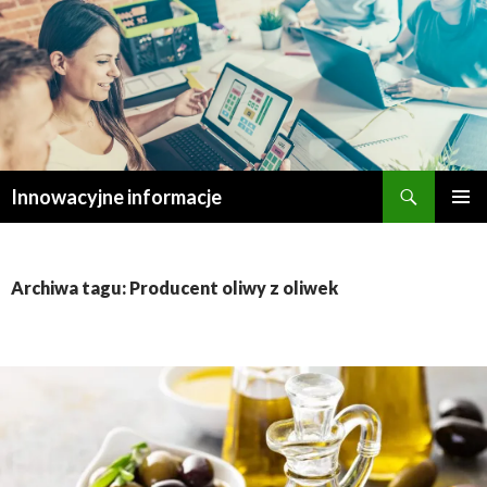
Szukaj
Innowacyjne informacje
PRZESKOCZ
MENU
DO
GŁÓWN
TREŚCI
Archiwa tagu: Producent oliwy z oliwek