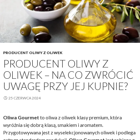
PRODUCENT OLIWY Z OLIWEK
PRODUCENT OLIWY Z
OLIWEK – NA CO ZWRÓCIĆ
UWAGĘ PRZY JEJ KUPNIE?
25 CZERWCA 2024
Oliwa Gourmet
to oliwa z oliwek klasy premium, która
wyróżnia się dobrą klasą, smakiem i aromatem.
Przygotowywana jest z wyselekcjonowanych oliwek i podlega
ostrym standardom produkcji.
Oliwa Gourmet
jest robiona z